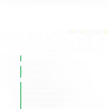
OUTLINE
名 称
mcframe Day 2026
会 期
2026年3月12日（木）13:00〜17:00
（12:30開場）
会 場
JPタワーホール＆カンファレンス 4F
（東京駅丸の内口）
〒100-7004 東京都千代田区
丸の内二丁目7番2号 JPタワー・KITTE4階
TEL：03-5222-1800