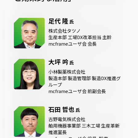
足代 隆
氏
株式会社タツノ
生産本部 工場DX改革担当 主幹
mcframeユーザ会 会長
大坪 吟
氏
小林製薬株式会社
製造本部 製造管理部 製造DX推進グ
ループ
mcframeユーザ会 前副会長
石田 哲也
氏
古野電気株式会社
舶用機器事業部 三木工場 生産革新
推進室長