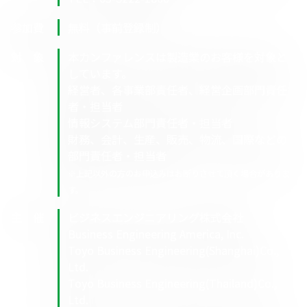
参加費
無料（事前登録制）
対 象
本カンファレンスは製造業のお客様を対象と
しています。
経営者、各事業部責任者、経営企画部門責任
者・担当者
情報システム部門責任者・担当者
財務、会計、生産、販売、物流、国際などの
部門責任者・担当者
※上記以外の方のお申込みはお断りさせて頂く場合がありま
す。
主 催
ビジネスエンジニアリング株式会社
Business Engineering America, Inc.
Toyo Business Engineering(Shanghai)Co.,
Ltd.
Toyo Business Engineering(Thailand)Co.,
Ltd.