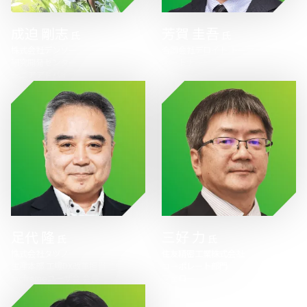
成迫 剛志
芳賀 圭吾
氏
氏
株式会社デンソー
合同会社デロイト トーマツ
研究開発センター
パートナー
シニアアドバイザー
足代 隆
三好 力
氏
氏
株式会社タツノ
住友精密工業株式会社
生産本部 工場DX改革担当 主幹
コーポレート部門
mcframeユーザ会 会長
フェロー